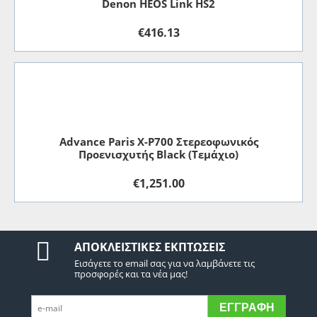
Denon HEOS Link HS2
€
416.13
Advance Paris X-P700 Στερεοφωνικός
Προενισχυτής Black (Τεμάχιο)
€
1,251.00
ΑΠΟΚΛΕΙΣΤΙΚΈΣ ΕΚΠΤΏΣΕΙΣ
Εισάγετε το email σας για να λαμβάνετε τις
προσφορές και τα νέα μας!
ΕΓΓΡΑΦΉ