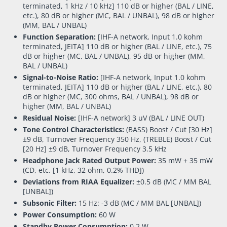
terminated, 1 kHz / 10 kHz] 110 dB or higher (BAL / LINE,
etc.), 80 dB or higher (MC, BAL / UNBAL), 98 dB or higher
(MM, BAL / UNBAL)
Function Separation:
[IHF-A network, Input 1.0 kohm
terminated, JEITA] 110 dB or higher (BAL / LINE, etc.), 75
dB or higher (MC, BAL / UNBAL), 95 dB or higher (MM,
BAL / UNBAL)
Signal-to-Noise Ratio:
[IHF-A network, Input 1.0 kohm
terminated, JEITA] 110 dB or higher (BAL / LINE, etc.), 80
dB or higher (MC, 300 ohms, BAL / UNBAL), 98 dB or
higher (MM, BAL / UNBAL)
Residual Noise:
[IHF-A network] 3 uV (BAL / LINE OUT)
Tone Control Characteristics:
(BASS) Boost / Cut [30 Hz]
±9 dB, Turnover Frequency 350 Hz, (TREBLE) Boost / Cut
[20 Hz] ±9 dB, Turnover Frequency 3.5 kHz
Headphone Jack Rated Output Power:
35 mW + 35 mW
(CD, etc. [1 kHz, 32 ohm, 0.2% THD])
Deviations from RIAA Equalizer:
±0.5 dB (MC / MM BAL
[UNBAL])
Subsonic Filter:
15 Hz: -3 dB (MC / MM BAL [UNBAL])
Power Consumption:
60 W
Standby Power Consumption:
0.2 W