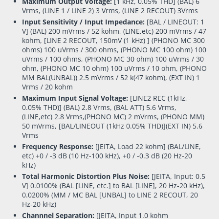
Maximum Output Voltage:
[1 kHz, 0.05% THD] (BAL) 6
Vrms, (LINE 1 / LINE 2) 3 Vrms, (LINE 2 RECOUT) 3Vrms
Input Sensitivity / Input Impedance:
[BAL / LINEOUT: 1
V] (BAL) 200 mVrms / 52 kohm, (LINE,etc) 200 mVrms / 47
kohm, [LINE 2 RECOUT, 150mV (1 kHz) ] (PHONO MC 300
ohms) 100 uVrms / 300 ohms, (PHONO MC 100 ohm) 100
uVrms / 100 ohms, (PHONO MC 30 ohm) 100 uVrms / 30
ohm, (PHONO MC 10 ohm) 100 uVrms / 10 ohm, (PHONO
MM BAL(UNBAL)) 2.5 mVrms / 52 k(47 kohm), (EXT IN) 1
Vrms / 20 kohm
Maximum Input Signal Voltage:
[LINE2 REC (1kHz,
0.05% THD)] (BAL) 2.8 Vrms, (BAL ATT) 5.6 Vrms,
(LINE,etc) 2.8 Vrms,(PHONO MC) 2 mVrms, (PHONO MM)
50 mVrms, [BAL/LINEOUT (1kHz 0.05% THD)](EXT IN) 5.6
Vrms
Frequency Response:
[JEITA, Load 22 kohm] (BAL/LINE,
etc) +0 / -3 dB (10 Hz-100 kHz), +0 / -0.3 dB (20 Hz-20
kHz)
Total Harmonic Distortion Plus Noise:
[JEITA, Input: 0.5
V] 0.0100% (BAL [LINE, etc.] to BAL [LINE], 20 Hz-20 kHz),
0.0200% (MM / MC BAL [UNBAL] to LINE 2 RECOUT, 20
Hz-20 kHz)
Channnel Separation:
[JEITA, Input 1.0 kohm