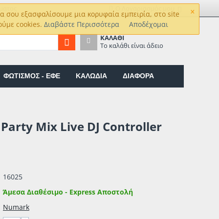
×
ματος
Ο Λογαριασμός μου
α σου εξασφαλίσουμε μια κορυφαία εμπειρία, στο site
ούμε cookies.
Διαβάστε Περισσότερα
Αποδέχομαι
ΚΑΛΆΘΙ
Το καλάθι είναι άδειο
ΦΩΤΙΣΜΟΣ - ΕΦΕ
ΚΑΛΩΔΙΑ
ΔΙΑΦΟΡΑ
arty Mix Live DJ Controller
16025
Άμεσα Διαθέσιμο - Express Αποστολή
Numark