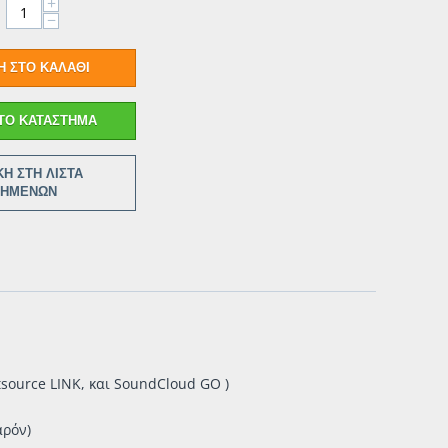
+
−
 ΣΤΟ ΚΑΛΆΘΙ
ΤΟ ΚΑΤΆΣΤΗΜΑ
Η ΣΤΗ ΛΊΣΤΑ
ΠΗΜΈΝΩΝ
source LINK, και SoundCloud GO )
αρόν)