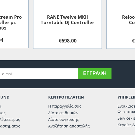
ream Pro
RANE Twelve MKII
Reloo
ller με
Turntable DJ Controller
Co
ρία
04
€
698.00
€
ΕΓΓΡΑΦΉ
OUND
ΚΕΝΤΡΟ ΠΕΛΑΤΩΝ
ΥΠΗΡΕΣΙ
α
Η παραγγελία σας
Ενοικιάσ
Φωτιστικ
μας
Λίστα επιθυμιών
Service -
ιλέξετε εμάς
Λίστα σύγκρισης
Κεραίες 
ταστήματος
Αναζήτηση αποστολής