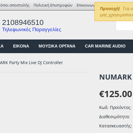
ρόποι αποστολής
Πολιτική Επιστροφών
Επικοινωνία
Ωράριο καταστή
Προσοχή!
Για ν
μας χρησιμοποι
2108946510
Τηλεφωνικές Παραγγελίες
ΚΑ
EIKONA
ΜΟΥΣΙΚΑ ΟΡΓΑΝΑ
CAR MARINE AUDIO
RK Party Mix Live DJ Controller
NUMARK P
€
125.00
Κωδ. Προϊόντος:
Διαθεσιμότητα:
Κατασκευαστής: