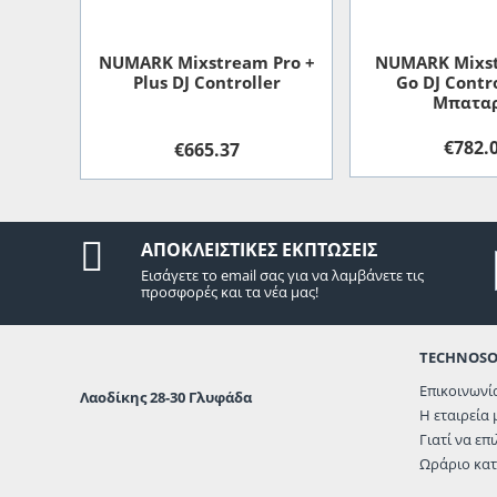
NUMARK Mixstream Pro +
NUMARK Mixst
Plus DJ Controller
Go DJ Contro
Mπατα
€
782.
€
665.37
ΑΠΟΚΛΕΙΣΤΙΚΈΣ ΕΚΠΤΏΣΕΙΣ
Εισάγετε το email σας για να λαμβάνετε τις
προσφορές και τα νέα μας!
TECHNOS
Επικοινωνί
Λαοδίκης 28-30 Γλυφάδα
Η εταιρεία 
Γιατί να επ
Ωράριο κα