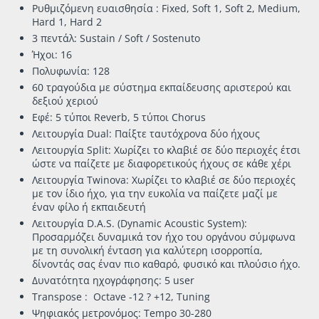
Ρυθμιζόμενη ευαισθησία : Fixed, Soft 1, Soft 2, Medium,
Hard 1, Hard 2
3 πεντάλ: Sustain / Soft / Sostenuto
Ήχοι: 16
Πολυφωνία: 128
60 τραγούδια με σύστημα εκπαίδευσης αριστερού και
δεξιού χεριού
Εφέ: 5 τύποι Reverb, 5 τύποι Chorus
Λειτουργία Dual: Παίξτε ταυτόχρονα δύο ήχους
Λειτουργία Split: Χωρίζει το κλαβιέ σε δύο περιοχές έτσι
ώστε να παίζετε με διαφορετικούς ήχους σε κάθε χέρι
Λειτουργία Twinova: Xωρίζει το κλαβιέ σε δύο περιοχές
με τον ίδιο ήχο, για την ευκολία να παίζετε μαζί με
έναν φίλο ή εκπαιδευτή
Λειτουργία D.A.S. (Dynamic Acoustic System):
Προσαρμόζει δυναμικά τον ήχο του οργάνου σύμφωνα
με τη συνολική ένταση για καλύτερη ισορροπία,
δίνοντάς σας έναν πιο καθαρό, φυσικό και πλούσιο ήχο.
Δυνατότητα ηχογράφησης: 5 user
Transpose : Octave -12 ? +12, Tuning
Ψηφιακός μετρονόμος: Τempo 30-280