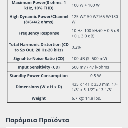
Maximum Power(8 ohms, 1
100 W + 100 W
kHz, 10% THD)
High Dynamic Power/Channel
125 W/150 W/165 W/180
(8/6/4/2 ohms)
W
10 Hz–100 kHz(0 ± 0.5 dB
Frequency Response
/ 0 ± 3.0 dB)
Total Harmonic Distortion (CD
0.2%
to Sp Out, 20 Hz-20 kHz)
Signal-to-Noise Ratio (CD)
100 dB (S: 500 mV)
Input Sensitivity (CD)
500 mV / 47 k-ohms
Standby Power Consumption
0.5 W
435 x 141 x 333 mm; 17-
Dimensions (W x H x D)
1/8” x 5-1/2” x 13-1/8”
Weight
6.7 kg; 14.8 lbs.
Παρόμοια Προϊόντα