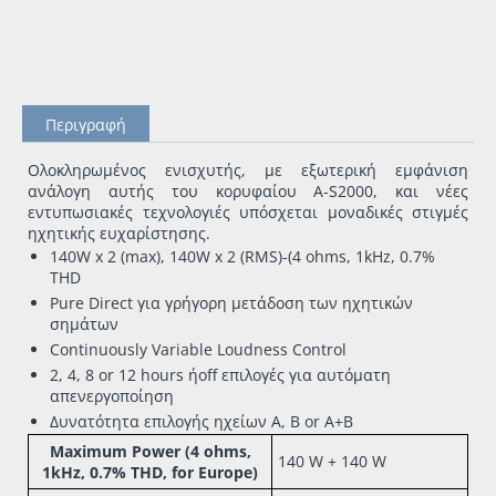
Περιγραφή
Ολοκληρωμένος ενισχυτής, με εξωτερική εμφάνιση
ανάλογη αυτής του κορυφαίου Α-S2000, και νέες
εντυπωσιακές τεχνολογιές υπόσχεται μοναδικές στιγμές
ηχητικής ευχαρίστησης.
140W x 2 (max), 140W x 2 (RMS)-
(4 ohms, 1kHz, 0.7%
THD
Pure Direct για γρήγορη μετάδοση των ηχητικών
σημάτων
Continuously Variable Loudness Control
2, 4, 8 or 12 hours ήoff επιλογές για αυτόματη
απενεργοποίηση
Δυνατότητα επιλογής ηχείων A, B or A+B
Maximum Power (4 ohms,
140 W + 140 W
1kHz, 0.7% THD, for Europe)